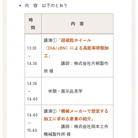
内 容 以下のとおり
時
内 容
間
講演①
「超砥粒ホイール
13:30
（DIA/cBN）による高能率研削加
～
工」
14:30
講師：株式会社片桐製作
所 様
14:30
～
休憩・展示品見学
14:40
講演②
「機械メーカーで想定する
14:40
加工に求める要素の紹介」
～
講師：株式会社岡本工作
15:40
機械製作所 様