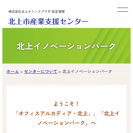
内
株式会社北上オフィスプラザ 指定管理
容
を
ス
キ
ッ
北上イノベーションパーク
プ
ホーム
>
センターについて
>
北上イノベーションパーク
ようこそ！
「オフィスアルカディア・北上」、「北上イ
ノベーションパーク」へ