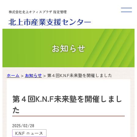
内
株式会社北上オフィスプラザ 指定管理
容
を
ス
キ
ッ
お知らせ
プ
ホーム
>
お知らせ
>
第４回K.N.F未来塾を開催しました
第４回K.N.F未来塾を開催しまし
た
2025/02/28
K.N.F ニュース